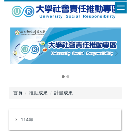
跳
到
主
要
內
容
區
首頁
推動成果
計畫成果
114年