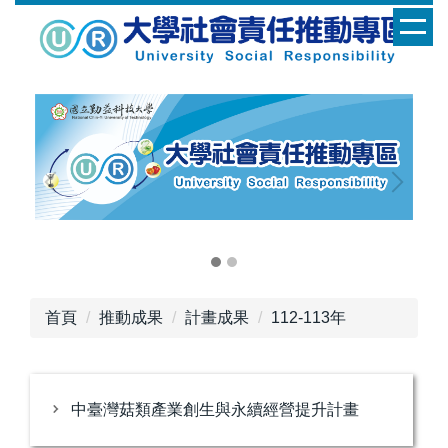
跳
到
主
要
內
容
區
首頁
推動成果
計畫成果
112-113年
中臺灣菇類產業創生與永續經營提升計畫