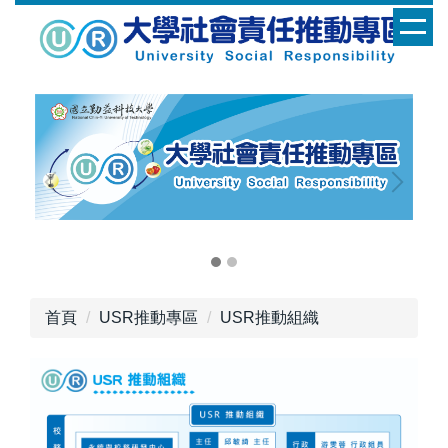
跳
到
主
要
內
容
區
首頁
USR推動專區
USR推動組織